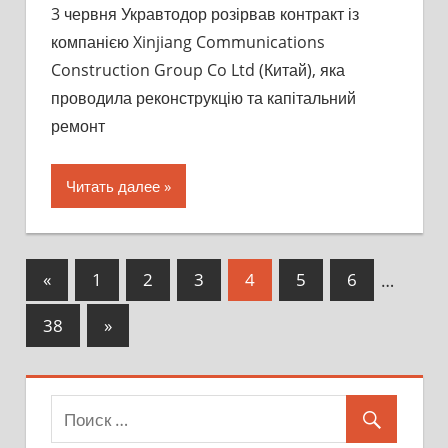
3 червня Укравтодор розірвав контракт із
компанією Xinjiang Communications
Construction Group Co Ltd (Китай), яка
проводила реконструкцію та капітальний
ремонт
Читать далее
«
Предыдущий
1
2
3
4
5
6
…
Навигация
38
Следующий
»
по
записям