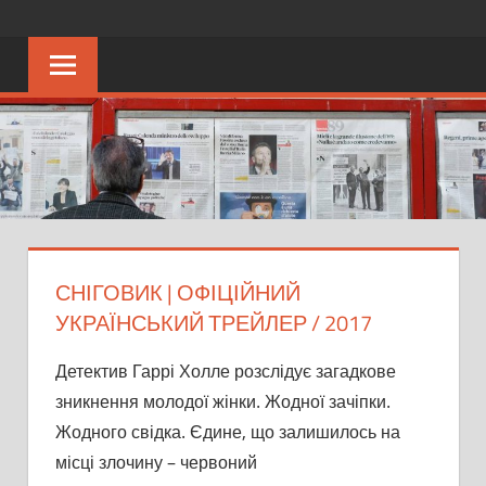
Перейти
KRAPKU
Ещё
к
один
контенту
сайт
на
WordPress
СНІГОВИК | ОФІЦІЙНИЙ
УКРАЇНСЬКИЙ ТРЕЙЛЕР / 2017
Детектив Гаррі Холле розслідує загадкове
зникнення молодої жінки. Жодної зачіпки.
Жодного свідка. Єдине, що залишилось на
місці злочину – червоний