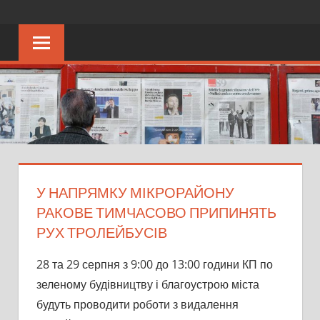
Перейти
KRAPKU
Ещё
к
один
контенту
сайт
на
WordPress
У НАПРЯМКУ МІКРОРАЙОНУ
РАКОВЕ ТИМЧАСОВО ПРИПИНЯТЬ
РУХ ТРОЛЕЙБУСІВ
28 та 29 серпня з 9:00 до 13:00 години КП по
зеленому будівництву і благоустрою міста
будуть проводити роботи з видалення