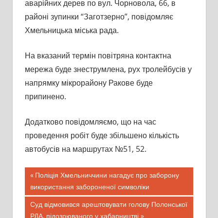
аварійних дерев по вул. Чорновола, 66, в
районі зупинки “Заготзерно”, повідомляє
Хмельницька міська рада.
На вказаний термін повітряна контактна
мережа буде знеструмлена, рух тролейбусів у
напрямку мікрорайону Ракове буде
припинено.
Додатково повідомляємо, що на час
проведення робіт буде збільшено кількість
автобусів на маршрутах №51, 52.
Предыдущая
Поліція Хмельниччини нагадує про заборону
Навигация
використання забороненої символіки
запись;
по
Следующая
Суд відмовився арештовувати голову Полонської
запись:
РДА, підозрюваного у хабарництві