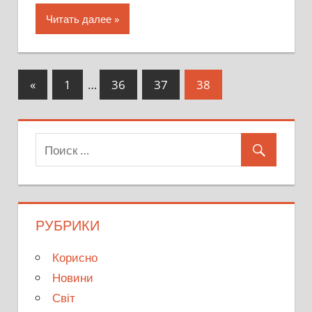
Читать далее
«
Предыдущий
1
…
36
37
38
Навигация
по
записям
РУБРИКИ
Корисно
Новини
Світ