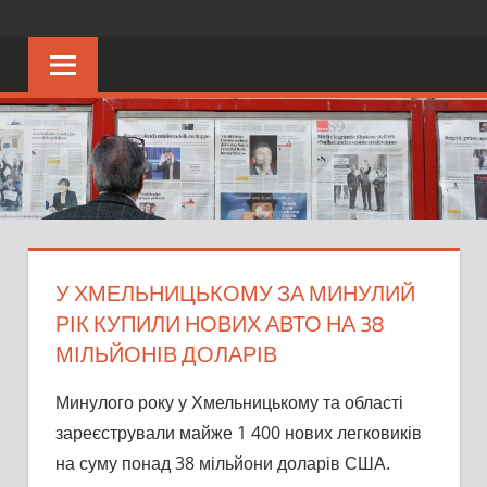
Перейти
KRAPKU
Ещё
к
один
контенту
сайт
на
WordPress
У ХМЕЛЬНИЦЬКОМУ ЗА МИНУЛИЙ
РІК КУПИЛИ НОВИХ АВТО НА 38
МІЛЬЙОНІВ ДОЛАРІВ
Минулого року у Хмельницькому та області
зареєстрували майже 1 400 нових легковиків
на суму понад 38 мільйони доларів США.