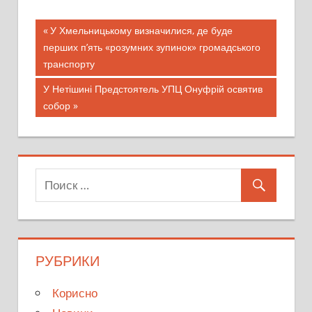
Предыдущая
У Хмельницькому визначилися, де буде
Навигация
перших п’ять «розумних зупинок» громадського
запись;
транспорту
по
Следующая
У Нетішині Предстоятель УПЦ Онуфрій освятив
записям
запись:
собор
РУБРИКИ
Корисно