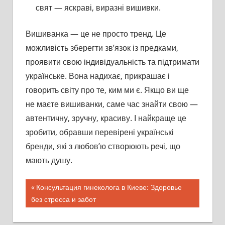
свят — яскраві, виразні вишивки.
Вишиванка — це не просто тренд. Це
можливість зберегти зв’язок із предками,
проявити свою індивідуальність та підтримати
українське. Вона надихає, прикрашає і
говорить світу про те, ким ми є. Якщо ви ще
не маєте вишиванки, саме час знайти свою —
автентичну, зручну, красиву. І найкраще це
зробити, обравши перевірені українські
бренди, які з любов’ю створюють речі, що
мають душу.
Предыдущая
Консультация гинеколога в Киеве: Здоровье
Навигация
без стресса и забот
запись;
по